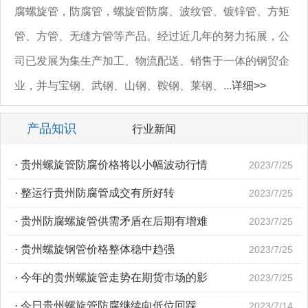
腐螺旋管，防腐管，螺旋管防腐、波纹管、镀锌管、方矩
管、方管、无缝方管等产品。经过近几年的努力拓展，公
司已发展为集生产加工、物流配送、销售于一体的钢贸企
业，并与宝钢、武钢、山钢、鞍钢、莱钢、...
详细>>
产品知识
行业新闻
·
贵州螺旋管防腐价格将以小幅波动行情
2023/7/25
·
整运行贵州防腐管成交有所好转
2023/7/25
·
贵州防腐螺旋管供需矛盾在后期有增难
2023/7/25
·
贵州螺旋钢管价格整体稳中趋强
2023/7/25
·
今年的贵州螺旋管走势在期货市场的影
2023/7/25
·
今日贵州螺旋管防腐继续向低位回踩
2023/7/14